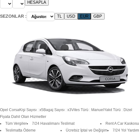
SEZONLAR :
Opel
Corsa
Kişi Sayısı : x5
Bagaj Sayısı : x3
Vites Türü : Manuel
Yakıt Türü : Dizel
Fiyata Dahil Olan Hizmetler
Tüm Vergiler
7/24 Havalimanı Teslimat
Rent A Car Kaskosu
Teslimatta Ödeme
Ücretsiz İptal ve Değişim
7/24 Yol Yardım